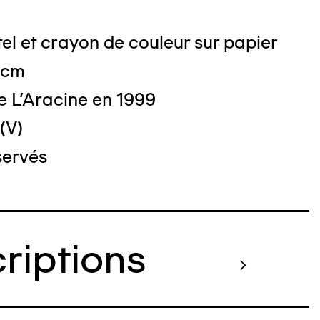
el et crayon de couleur sur papier
o : DUBART Cécile
 cm
e L'Aracine en 1999
(V)
servés
criptions