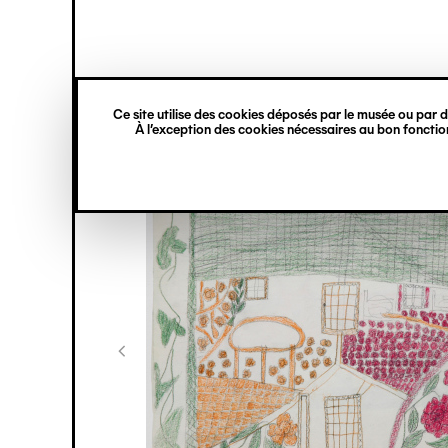
princ
Gestion des cookies
Navigation
verticale
Ce site utilise des cookies déposés par le musée ou par de
Aller
À l’exception des cookies nécessaires au bon fonction
au
contenu
principal