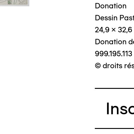
Donation
Dessin Past
© Crédit phot
24,9 x 32,6
Donation d
999.195.113 
© droits ré
Ins