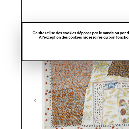
princ
Gestion des cookies
Navigation
verticale
Ce site utilise des cookies déposés par le musée ou par de
Aller
À l’exception des cookies nécessaires au bon fonction
au
contenu
principal