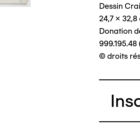
Dessin Crai
© Crédit phot
24,7 x 32,8
Donation d
999.195.48 
© droits ré
Ins