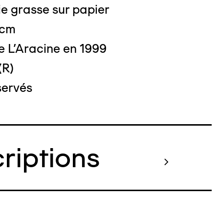
e grasse sur papier
o : DUBART Cécile
 cm
e L'Aracine en 1999
(R)
servés
criptions