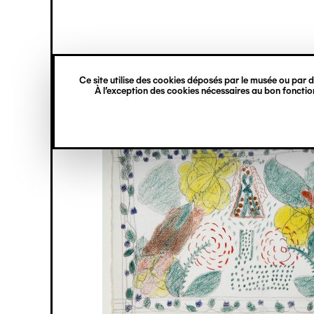
princ
Gestion des cookies
Navigation
verticale
Ce site utilise des cookies déposés par le musée ou par de
Aller
À l’exception des cookies nécessaires au bon fonction
au
contenu
principal