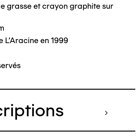
e grasse et crayon graphite sur
cm
e L'Aracine en 1999
servés
criptions