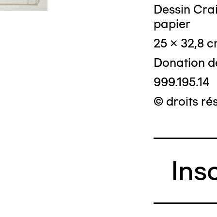
Dessin Crai
papier
25 x 32,8 
Donation d
999.195.14
© droits ré
Ins