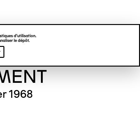
tiques d’utilisation.
naliser le dépôt.
viève
r
MENT
er 1968