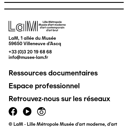
Image
LaM, 1 allée du Musée
59650 Villeneuve d'Ascq
+33 (0)3 20 19 68 68
info@musee-lam.fr
Ressources documentaires
Pied
Espace professionnel
de
Retrouvez-nous sur les réseaux
page
principal
© LaM - Lille Métropole Musée d'art moderne, d'art