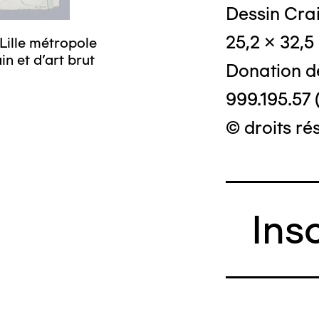
Dessin Crai
25,2 x 32,5
© Crédit phot
Lille métropole
n et d’art brut
Donation d
999.195.57 
© droits ré
Ins