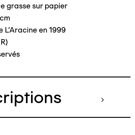
e grasse sur papier
 cm
o : DUBART Cécile
e L'Aracine en 1999
(R)
servés
criptions