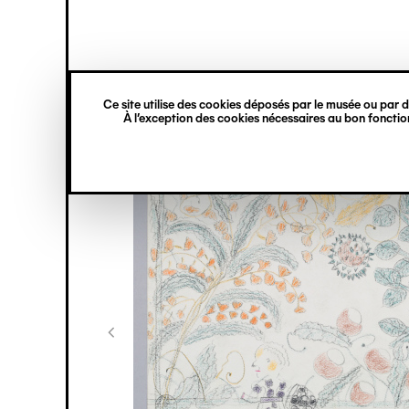
princ
Gestion des cookies
Navigation
verticale
Ce site utilise des cookies déposés par le musée ou par de
Aller
À l’exception des cookies nécessaires au bon fonction
au
contenu
principal