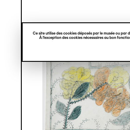
princ
Gestion des cookies
Navigation
verticale
Ce site utilise des cookies déposés par le musée ou par de
Aller
À l’exception des cookies nécessaires au bon fonction
au
contenu
principal