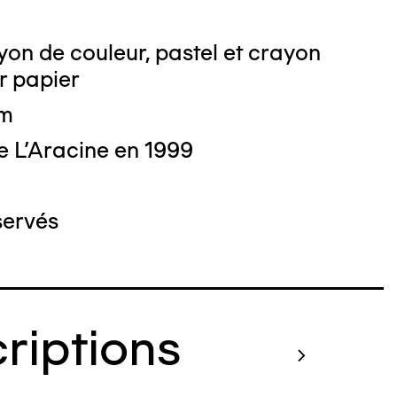
on de couleur, pastel et crayon
r papier
cm
e L'Aracine en 1999
servés
criptions