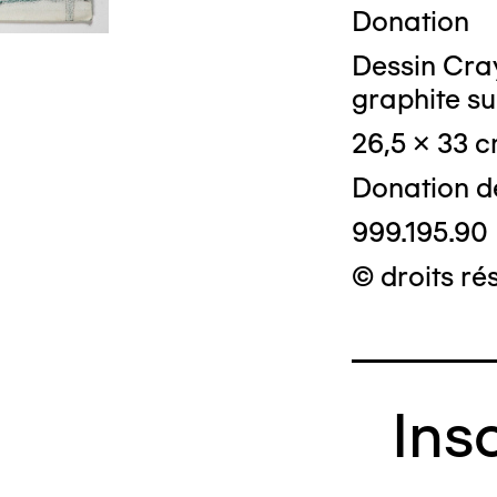
Donation
Dessin Cray
graphite su
26,5 x 33 
Donation d
999.195.90
© droits ré
Ins