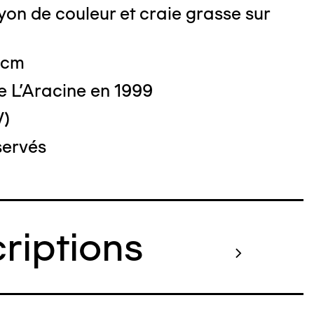
on de couleur et craie grasse sur
 cm
e L'Aracine en 1999
V)
servés
criptions