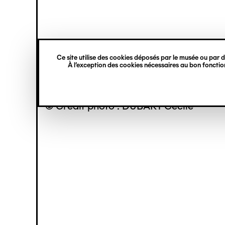
princ
Gestion des cookies
Navigation
verticale
Ce site utilise des cookies déposés par le musée ou par de
Aller
À l’exception des cookies nécessaires au bon fonction
au
contenu
principal
© Crédit photo : DUBART Cécile