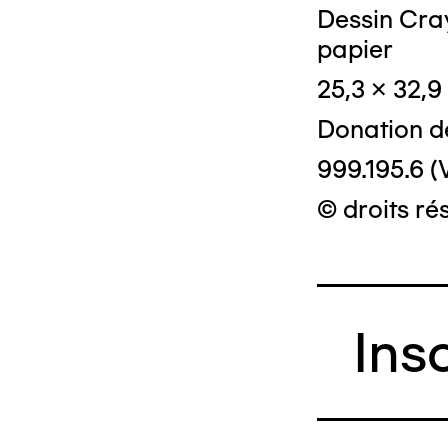
Dessin Cray
papier
25,3 x 32,9
Donation d
999.195.6 (
© droits ré
Ins