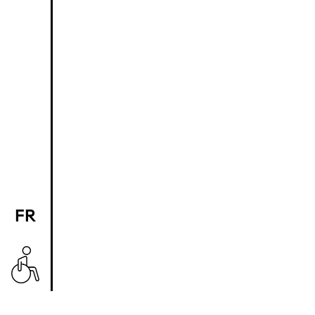
FR
EN