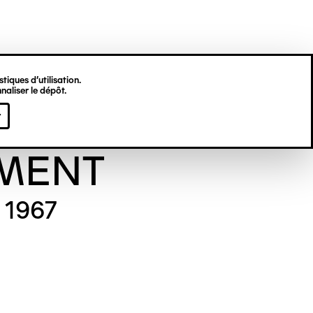
tiques d’utilisation.
naliser le dépôt.
viève
r
o : DUBART Cécile
MENT
 1967