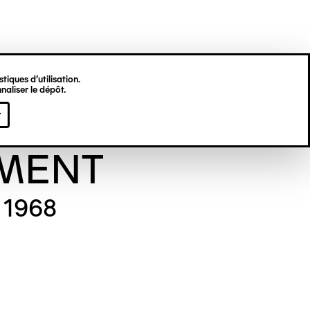
tiques d’utilisation.
naliser le dépôt.
viève
r
MENT
r 1968