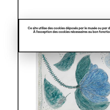
princ
Gestion des cookies
Navigation
verticale
Ce site utilise des cookies déposés par le musée ou par de
Aller
À l’exception des cookies nécessaires au bon fonction
au
contenu
principal