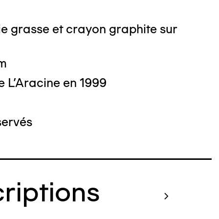
e grasse et crayon graphite sur
cm
e L'Aracine en 1999
servés
criptions