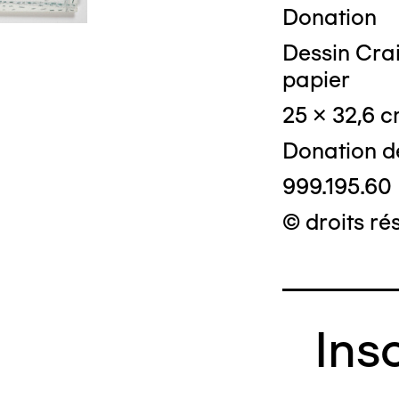
Donation
Dessin Crai
papier
25 x 32,6 
Donation d
999.195.60
© droits ré
Ins