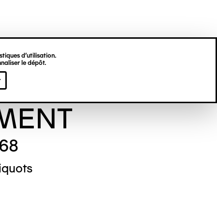
tiques d’utilisation.
naliser le dépôt.
viève
r
MENT
968
iquots