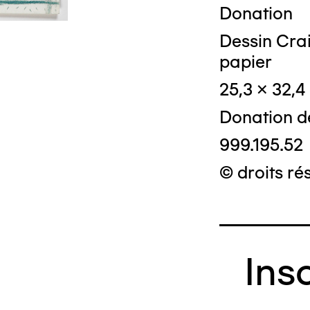
Donation
Dessin Crai
papier
25,3 x 32,4
Donation d
999.195.52
© droits ré
Ins