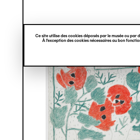
princ
Gestion des cookies
Navigation
verticale
Ce site utilise des cookies déposés par le musée ou par de
Aller
À l’exception des cookies nécessaires au bon fonction
au
contenu
principal