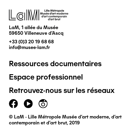
Image
LaM, 1 allée du Musée
59650 Villeneuve d'Ascq
+33 (0)3 20 19 68 68
info@musee-lam.fr
Ressources documentaires
Pied
Espace professionnel
de
Retrouvez-nous sur les réseaux
page
principal
© LaM - Lille Métropole Musée d'art moderne, d'art
contemporain et d'art brut, 2019