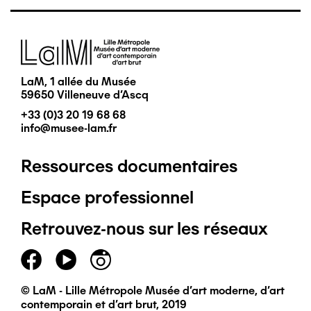
Image
LaM, 1 allée du Musée
59650 Villeneuve d'Ascq
+33 (0)3 20 19 68 68
info@musee-lam.fr
Ressources documentaires
Pied
Espace professionnel
de
Retrouvez-nous sur les réseaux
page
principal
© LaM - Lille Métropole Musée d'art moderne, d'art
contemporain et d'art brut, 2019