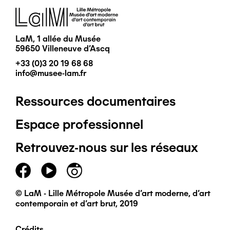
Image
LaM, 1 allée du Musée
59650 Villeneuve d'Ascq
+33 (0)3 20 19 68 68
info@musee-lam.fr
Ressources documentaires
Pied
Espace professionnel
de
Retrouvez-nous sur les réseaux
page
principal
© LaM - Lille Métropole Musée d'art moderne, d'art
contemporain et d'art brut, 2019
Crédits