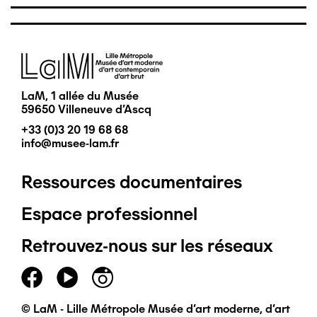
Image
LaM, 1 allée du Musée
59650 Villeneuve d'Ascq
+33 (0)3 20 19 68 68
info@musee-lam.fr
Ressources documentaires
Pied
Espace professionnel
de
Retrouvez-nous sur les réseaux
page
principal
© LaM - Lille Métropole Musée d'art moderne, d'art