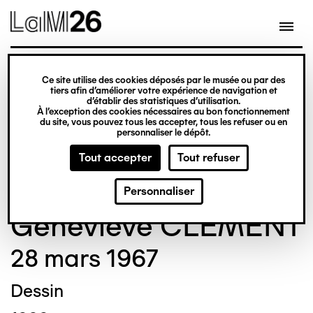
Gestion des cookies
Ce site utilise des cookies déposés par le musée ou par des
Aller
tiers afin d’améliorer votre expérience de navigation et
d’établir des statistiques d’utilisation.
au
À l’exception des cookies nécessaires au bon fonctionnement
du site, vous pouvez tous les accepter, tous les refuser ou en
contenu
© Crédit photo : DUBART Cécile
©
personnaliser le dépôt.
principal
Tout accepter
Tout refuser
Personnaliser
Geneviève CLÉMENT
28 mars 1967
Dessin