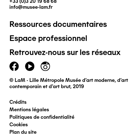
+33 (0)3 20 19 68 68
info@musee-lam.fr
Ressources documentaires
Pied
Espace professionnel
de
Retrouvez-nous sur les réseaux
page
principal
© LaM - Lille Métropole Musée d'art moderne, d'art
contemporain et d'art brut, 2019
Crédits
Pied
Mentions légales
Politiques de confidentialité
de
Cookies
Plan du site
page