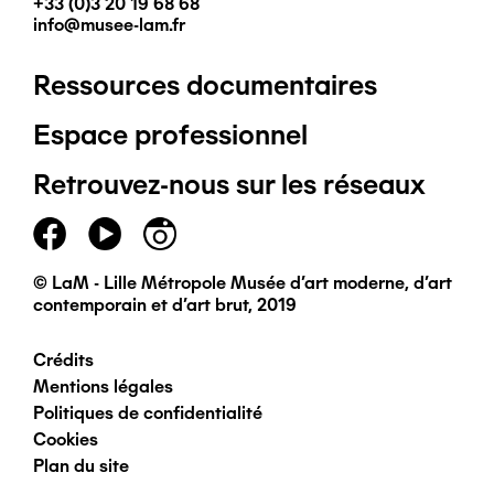
+33 (0)3 20 19 68 68
info@musee-lam.fr
Ressources documentaires
Pied
Espace professionnel
de
Retrouvez-nous sur les réseaux
page
principal
© LaM - Lille Métropole Musée d'art moderne, d'art
contemporain et d'art brut, 2019
Crédits
Pied
Mentions légales
Politiques de confidentialité
de
Cookies
Plan du site
page