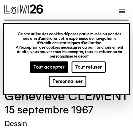
Gestion des cookies
Ce site utilise des cookies déposés par le musée ou par des
Aller
tiers afin d’améliorer votre expérience de navigation et
d’établir des statistiques d’utilisation.
au
À l’exception des cookies nécessaires au bon fonctionnement
du site, vous pouvez tous les accepter, tous les refuser ou en
contenu
© Crédit photo : DUBART Cécile
©
personnaliser le dépôt.
principal
Tout accepter
Tout refuser
Personnaliser
Geneviève CLÉMENT
15 septembre 1967
Dessin