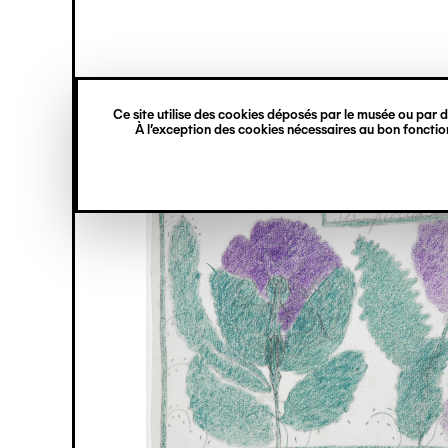
princ
Gestion des cookies
Navigation
verticale
Ce site utilise des cookies déposés par le musée ou par de
Aller
À l’exception des cookies nécessaires au bon fonction
au
contenu
principal