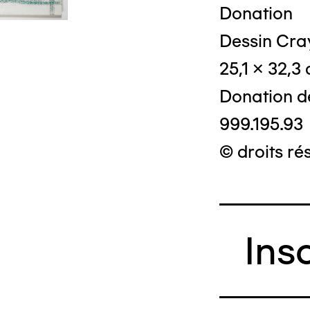
Donation
Dessin Cray
25,1 x 32,3
Donation d
999.195.93
© droits ré
Ins