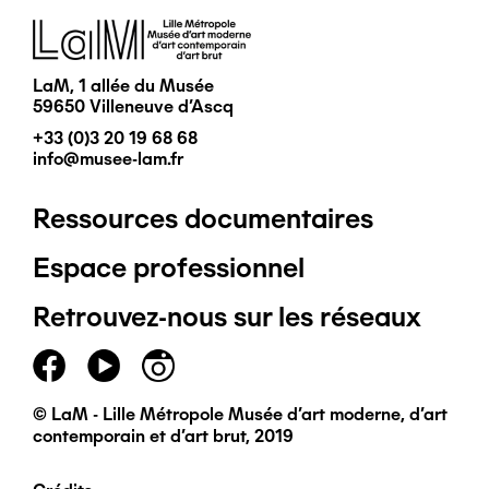
Image
LaM, 1 allée du Musée
59650 Villeneuve d'Ascq
+33 (0)3 20 19 68 68
info@musee-lam.fr
Ressources documentaires
Pied
Espace professionnel
de
Retrouvez-nous sur les réseaux
page
principal
© LaM - Lille Métropole Musée d'art moderne, d'art
contemporain et d'art brut, 2019