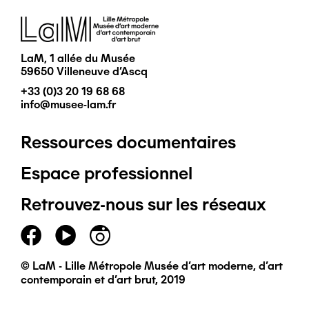
Image
LaM, 1 allée du Musée
59650 Villeneuve d'Ascq
+33 (0)3 20 19 68 68
info@musee-lam.fr
Ressources documentaires
Pied
Espace professionnel
de
Retrouvez-nous sur les réseaux
page
principal
© LaM - Lille Métropole Musée d'art moderne, d'art
contemporain et d'art brut, 2019