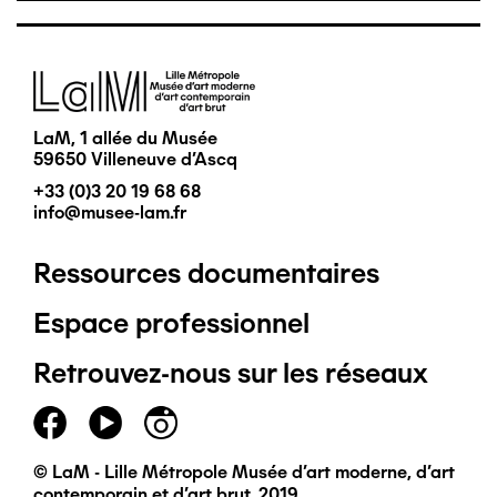
Image
LaM, 1 allée du Musée
59650 Villeneuve d'Ascq
+33 (0)3 20 19 68 68
info@musee-lam.fr
Ressources documentaires
Pied
Espace professionnel
de
Retrouvez-nous sur les réseaux
page
principal
© LaM - Lille Métropole Musée d'art moderne, d'art
contemporain et d'art brut, 2019