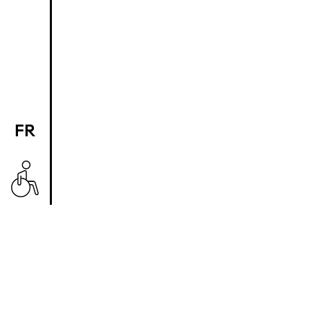
FR
EN