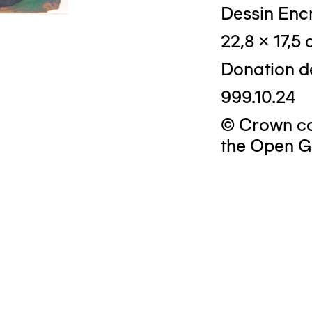
Dessin Encr
22,8 x 17,5
Donation d
999.10.24
© Crown cop
the Open G