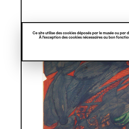
princ
Gestion des cookies
Navigation
verticale
Ce site utilise des cookies déposés par le musée ou par de
Aller
À l’exception des cookies nécessaires au bon fonction
au
contenu
principal