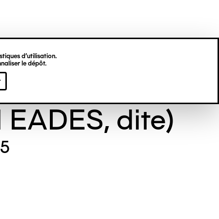
tiques d’utilisation.
naliser le dépôt.
e GILL (Maude
r
l EADES, dite)
25