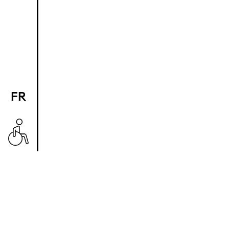
FR
EN