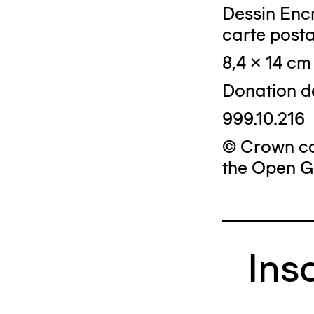
Dessin Encr
carte posta
8,4 x 14 cm
Donation d
999.10.216
© Crown cop
the Open G
Ins