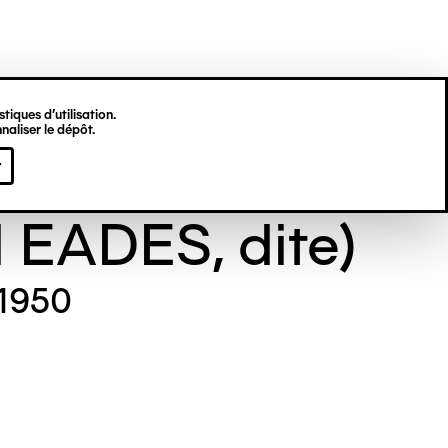
tiques d’utilisation.
naliser le dépôt.
e GILL (Maude
r
l EADES, dite)
 1950