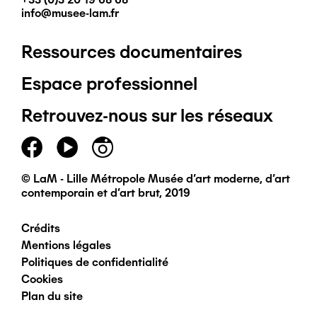
info@musee-lam.fr
Ressources documentaires
Pied
Espace professionnel
de
Retrouvez-nous sur les réseaux
page
principal
© LaM - Lille Métropole Musée d'art moderne, d'art
contemporain et d'art brut, 2019
Crédits
Pied
Mentions légales
Politiques de confidentialité
de
Cookies
Plan du site
page