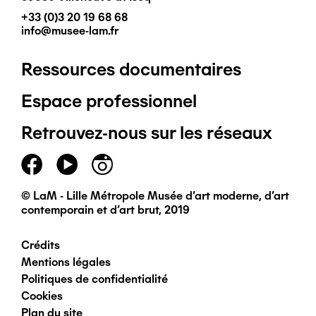
+33 (0)3 20 19 68 68
info@musee-lam.fr
Ressources documentaires
Pied
Espace professionnel
de
Retrouvez-nous sur les réseaux
page
principal
© LaM - Lille Métropole Musée d'art moderne, d'art
contemporain et d'art brut, 2019
Crédits
Pied
Mentions légales
Politiques de confidentialité
de
Cookies
Plan du site