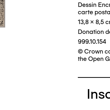
Dessin Encr
carte posta
13,8 x 8,5 
Donation d
999.10.154
© Crown cop
the Open G
Ins