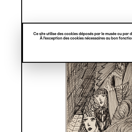
princ
Gestion des cookies
Navigation
verticale
Ce site utilise des cookies déposés par le musée ou par de
Aller
À l’exception des cookies nécessaires au bon fonction
au
contenu
principal