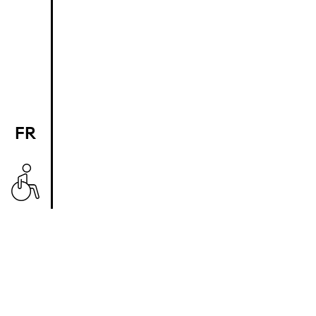
FR
EN