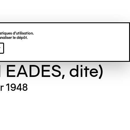
tiques d’utilisation.
naliser le dépôt.
e GILL (Maude
r
l EADES, dite)
er 1948