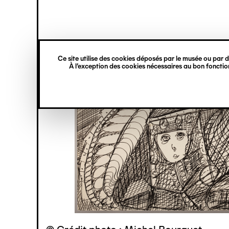
princ
Gestion des cookies
Navigation
verticale
Ce site utilise des cookies déposés par le musée ou par de
Aller
À l’exception des cookies nécessaires au bon fonction
au
contenu
principal