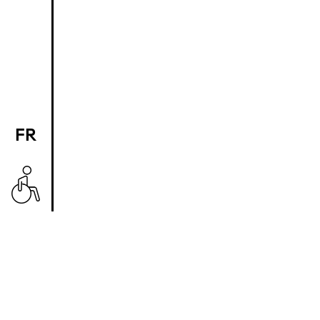
FR
EN