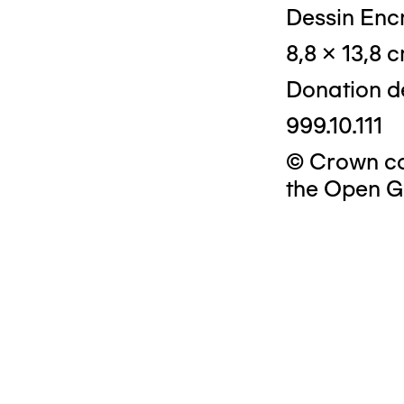
Dessin Encr
8,8 x 13,8 
Donation d
999.10.111
© Crown cop
the Open G