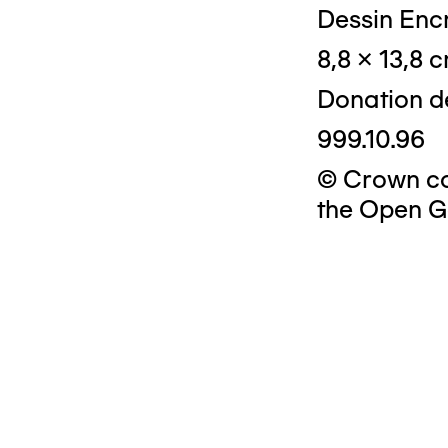
Dessin Encr
8,8 x 13,8 
Donation d
999.10.96
© Crown cop
the Open G