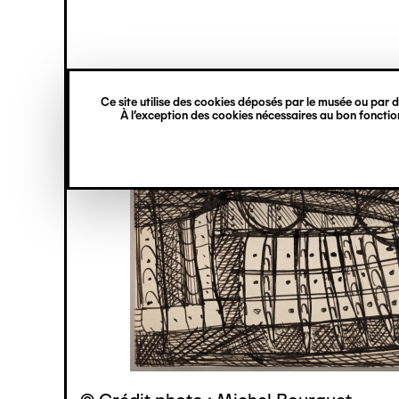
princ
Gestion des cookies
Navigation
verticale
Ce site utilise des cookies déposés par le musée ou par de
Aller
À l’exception des cookies nécessaires au bon fonction
au
contenu
principal