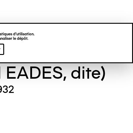
tiques d’utilisation.
naliser le dépôt.
e GILL (Maude
r
l EADES, dite)
932