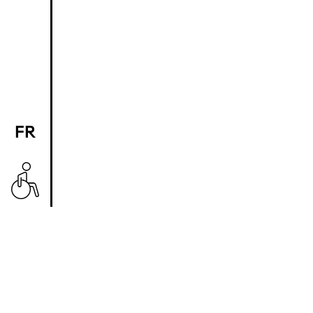
FR
EN