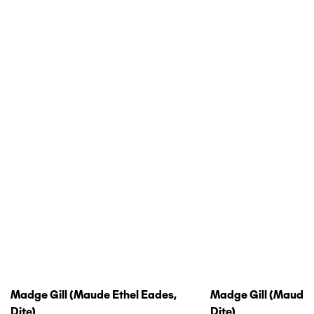
Madge Gill (maude Ethel Eades,
Madge Gill (maude 
Dite)
Dite)