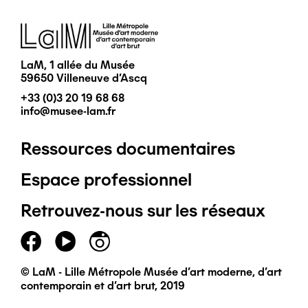
Image
LaM, 1 allée du Musée
59650 Villeneuve d'Ascq
+33 (0)3 20 19 68 68
info@musee-lam.fr
Ressources documentaires
Pied
Espace professionnel
de
Retrouvez-nous sur les réseaux
page
principal
© LaM - Lille Métropole Musée d'art moderne, d'art
contemporain et d'art brut, 2019