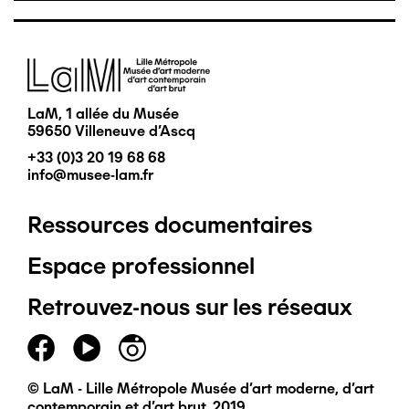
Image
LaM, 1 allée du Musée
59650 Villeneuve d'Ascq
+33 (0)3 20 19 68 68
info@musee-lam.fr
Ressources documentaires
Pied
Espace professionnel
de
Retrouvez-nous sur les réseaux
page
principal
© LaM - Lille Métropole Musée d'art moderne, d'art
contemporain et d'art brut, 2019