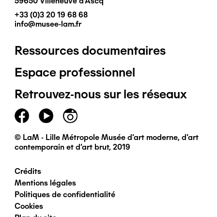
59650 Villeneuve d'Ascq
+33 (0)3 20 19 68 68
info@musee-lam.fr
Ressources documentaires
Pied
Espace professionnel
de
Retrouvez-nous sur les réseaux
page
principal
© LaM - Lille Métropole Musée d'art moderne, d'art
contemporain et d'art brut, 2019
Crédits
Pied
Mentions légales
Politiques de confidentialité
de
Cookies