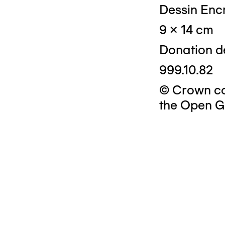
Dessin Encr
9 x 14 cm
Donation d
999.10.82
© Crown cop
the Open G