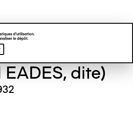
tiques d’utilisation.
naliser le dépôt.
e GILL (Maude
r
l EADES, dite)
932