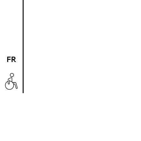
FR
EN