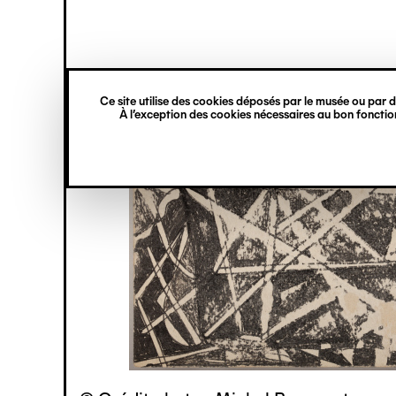
princ
Gestion des cookies
Navigation
verticale
Ce site utilise des cookies déposés par le musée ou par de
Aller
À l’exception des cookies nécessaires au bon fonction
au
contenu
principal