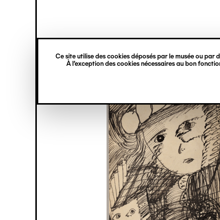
princ
Gestion des cookies
Navigation
verticale
Ce site utilise des cookies déposés par le musée ou par de
Aller
À l’exception des cookies nécessaires au bon fonction
au
contenu
principal