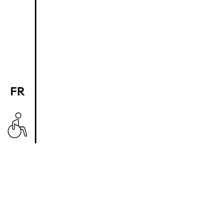
FR
EN