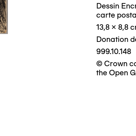
Dessin Encr
carte posta
13,8 x 8,8 
Donation d
999.10.148
© Crown cop
the Open G