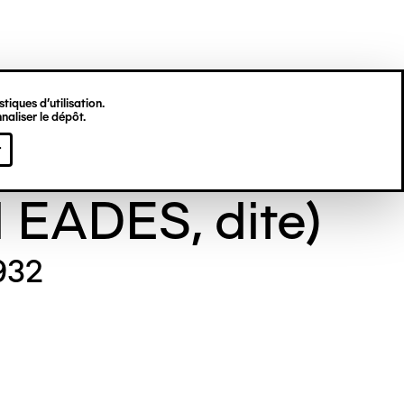
tiques d’utilisation.
naliser le dépôt.
e GILL (Maude
r
l EADES, dite)
932