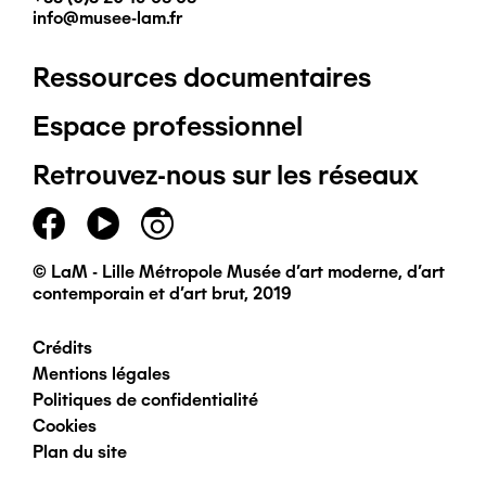
info@musee-lam.fr
Ressources documentaires
Pied
Espace professionnel
de
Retrouvez-nous sur les réseaux
page
principal
© LaM - Lille Métropole Musée d'art moderne, d'art
contemporain et d'art brut, 2019
Crédits
Pied
Mentions légales
Politiques de confidentialité
de
Cookies
Plan du site
page