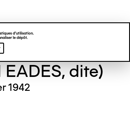
tiques d’utilisation.
naliser le dépôt.
e GILL (Maude
r
l EADES, dite)
er 1942