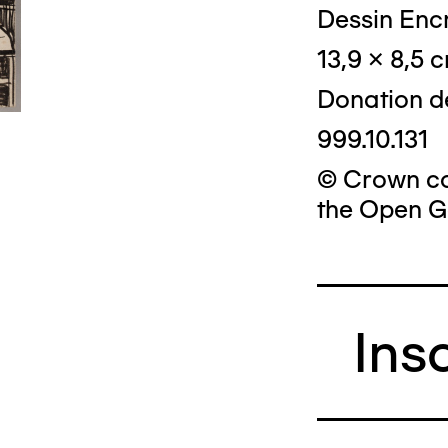
Dessin Encr
13,9 x 8,5 
Donation d
999.10.131
© Crown cop
the Open G
Ins