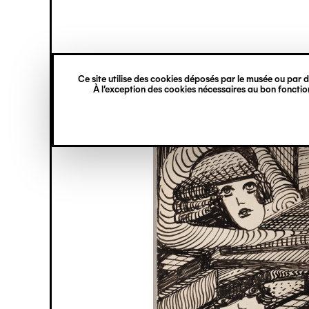
princ
Gestion des cookies
Navigation
verticale
Ce site utilise des cookies déposés par le musée ou par de
Aller
À l’exception des cookies nécessaires au bon fonction
au
contenu
principal