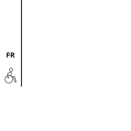
FR
EN