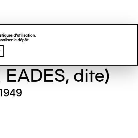
tiques d’utilisation.
naliser le dépôt.
e GILL (Maude
r
l EADES, dite)
 1949