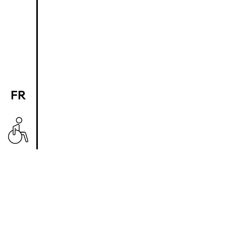
FR
EN