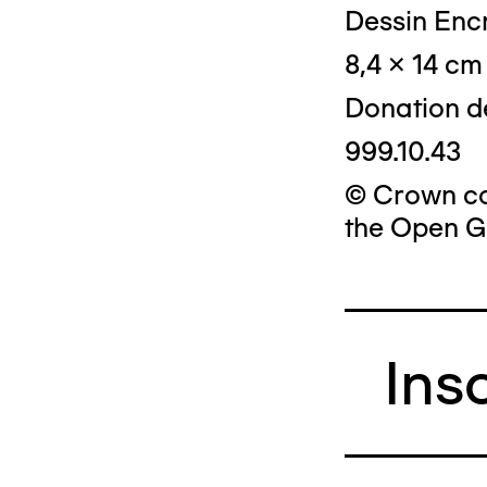
Dessin Encr
8,4 x 14 cm
Donation d
999.10.43
© Crown cop
the Open G
Ins