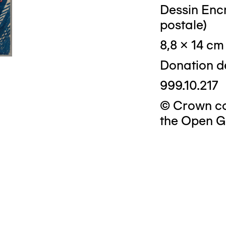
Dessin Encr
postale)
8,8 x 14 cm
Donation d
999.10.217
© Crown cop
the Open G