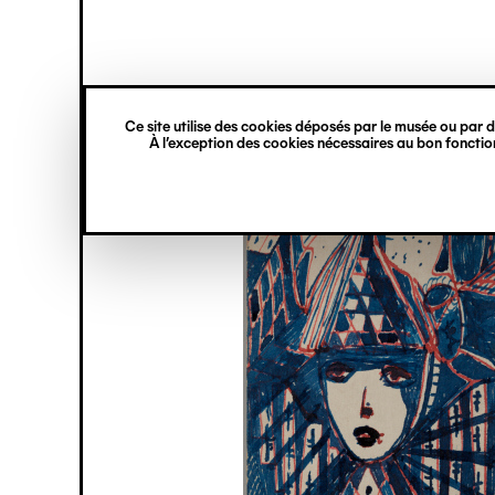
princ
Gestion des cookies
Navigation
verticale
Ce site utilise des cookies déposés par le musée ou par de
Aller
À l’exception des cookies nécessaires au bon fonction
au
contenu
principal