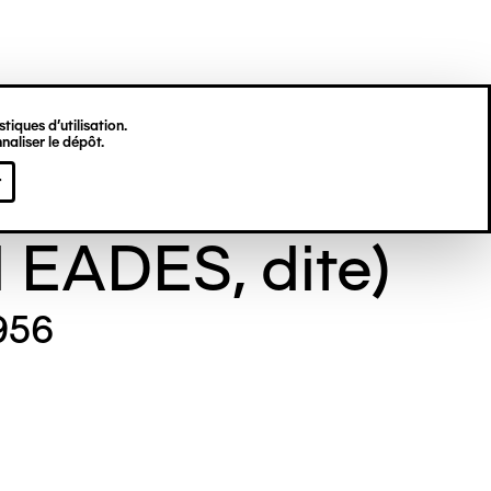
tiques d’utilisation.
naliser le dépôt.
e GILL (Maude
r
l EADES, dite)
956