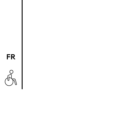
FR
EN