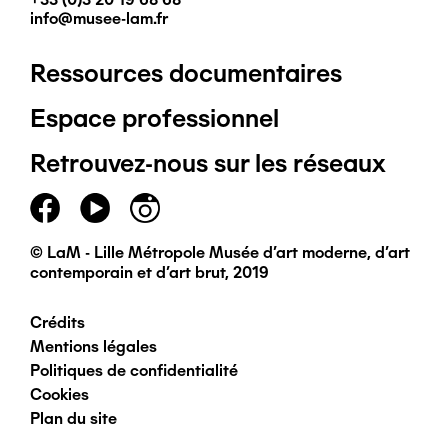
info@musee-lam.fr
Ressources documentaires
Pied
Espace professionnel
de
Retrouvez-nous sur les réseaux
page
principal
© LaM - Lille Métropole Musée d'art moderne, d'art
contemporain et d'art brut, 2019
Crédits
Pied
Mentions légales
Politiques de confidentialité
de
Cookies
Plan du site
page