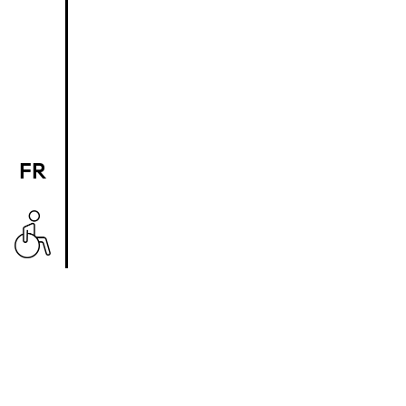
FR
EN