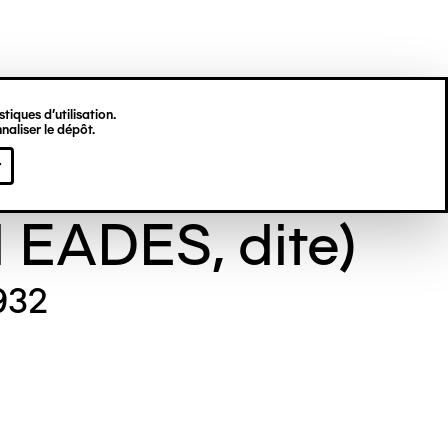
tiques d’utilisation.
naliser le dépôt.
e GILL (Maude
r
l EADES, dite)
932