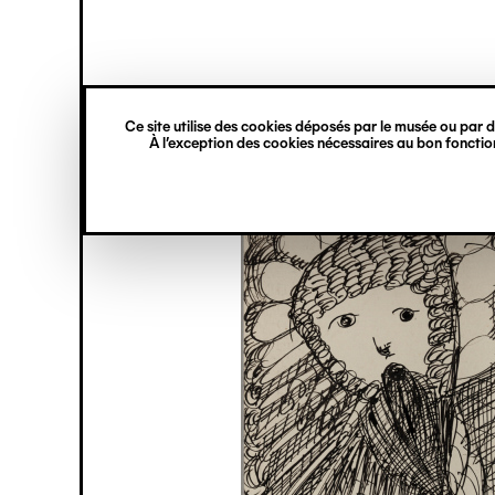
princ
Gestion des cookies
Navigation
verticale
Ce site utilise des cookies déposés par le musée ou par de
Aller
À l’exception des cookies nécessaires au bon fonction
au
contenu
principal