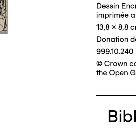
Dessin Encr
imprimée a
13,8 x 8,8 
Donation d
999.10.240
© Crown cop
the Open G
Bib