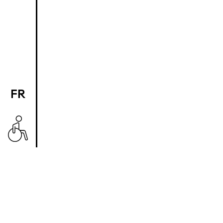
FR
EN