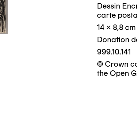
Dessin Encr
carte posta
14 x 8,8 cm
Donation d
999.10.141
© Crown cop
the Open G