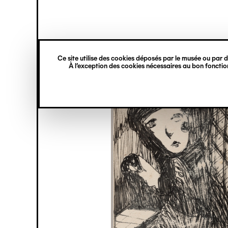
princ
Gestion des cookies
Navigation
verticale
Ce site utilise des cookies déposés par le musée ou par de
Aller
À l’exception des cookies nécessaires au bon fonction
au
contenu
principal