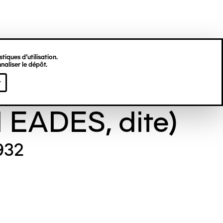
tiques d’utilisation.
naliser le dépôt.
e GILL (Maude
r
l EADES, dite)
932