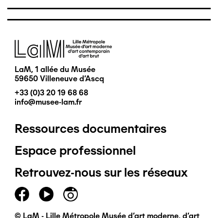
Image
LaM, 1 allée du Musée
59650 Villeneuve d'Ascq
+33 (0)3 20 19 68 68
info@musee-lam.fr
Ressources documentaires
Pied
Espace professionnel
de
Retrouvez-nous sur les réseaux
page
principal
© LaM - Lille Métropole Musée d'art moderne, d'art