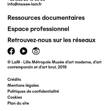
info@musee-lam.fr
Ressources documentaires
Pied
Espace professionnel
de
Retrouvez-nous sur les réseaux
page
principal
© LaM - Lille Métropole Musée d'art moderne, d'art
contemporain et d'art brut, 2019
Crédits
Pied
Mentions légales
Politiques de confidentialité
de
Cookies
Plan du site
page