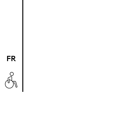
FR
EN