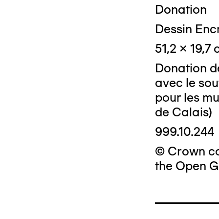
Donation
Dessin Enc
51,2 x 19,7
Donation de
avec le sou
pour les m
de Calais)
999.10.244
© Crown cop
the Open G