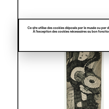
princ
Gestion des cookies
Navigation
verticale
Ce site utilise des cookies déposés par le musée ou par de
Aller
À l’exception des cookies nécessaires au bon fonction
au
contenu
principal