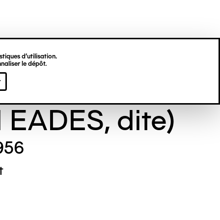
tiques d’utilisation.
naliser le dépôt.
e GILL (Maude
r
l EADES, dite)
956
t