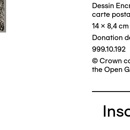
Dessin Encr
carte posta
14 x 8,4 cm
Donation d
999.10.192
© Crown cop
the Open G
Ins