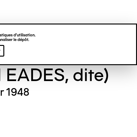
tiques d’utilisation.
naliser le dépôt.
e GILL (Maude
r
l EADES, dite)
er 1948