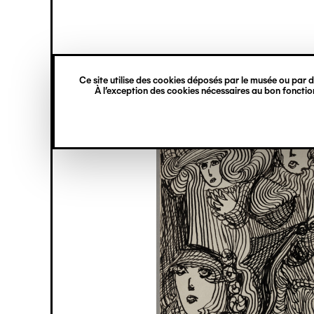
princ
Gestion des cookies
Navigation
verticale
Ce site utilise des cookies déposés par le musée ou par de
Aller
À l’exception des cookies nécessaires au bon fonction
au
contenu
principal