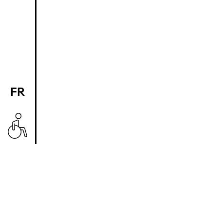
FR
EN