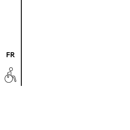
FR
EN