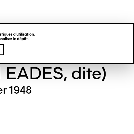
tiques d’utilisation.
naliser le dépôt.
e GILL (Maude
r
l EADES, dite)
er 1948