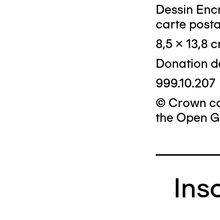
Dessin Encr
carte posta
8,5 x 13,8 
Donation d
999.10.207
© Crown cop
the Open G
Ins