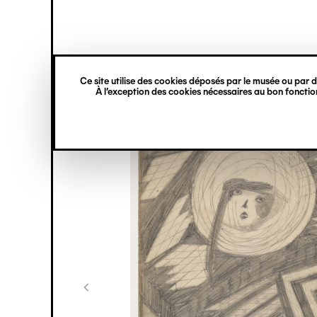
princ
Gestion des cookies
Navigation
verticale
Ce site utilise des cookies déposés par le musée ou par de
Aller
À l’exception des cookies nécessaires au bon fonction
au
contenu
principal