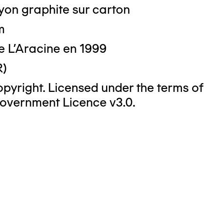
yon graphite sur carton
m
o : DUBART Cécile
e L'Aracine en 1999
R)
yright. Licensed under the terms of
overnment Licence v3.0.