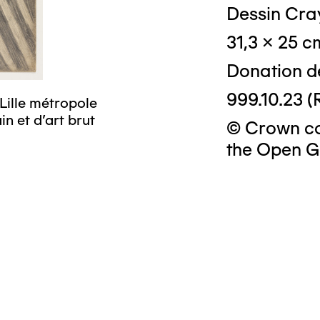
Dessin Cra
31,3 x 25 c
© Crédit phot
Donation d
999.10.23 (
Lille métropole
n et d’art brut
© Crown cop
the Open G