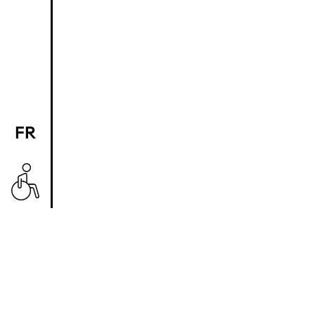
FR
EN