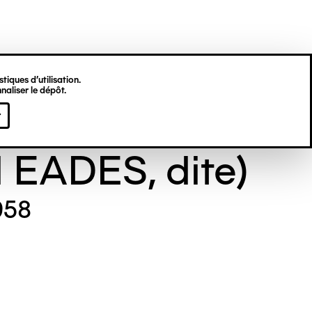
tiques d’utilisation.
naliser le dépôt.
e GILL (Maude
r
l EADES, dite)
958