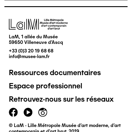
Image
LaM, 1 allée du Musée
59650 Villeneuve d'Ascq
+33 (0)3 20 19 68 68
info@musee-lam.fr
Ressources documentaires
Pied
Espace professionnel
de
Retrouvez-nous sur les réseaux
page
principal
© LaM - Lille Métropole Musée d'art moderne, d'art
contemporain et d'art brut, 2019