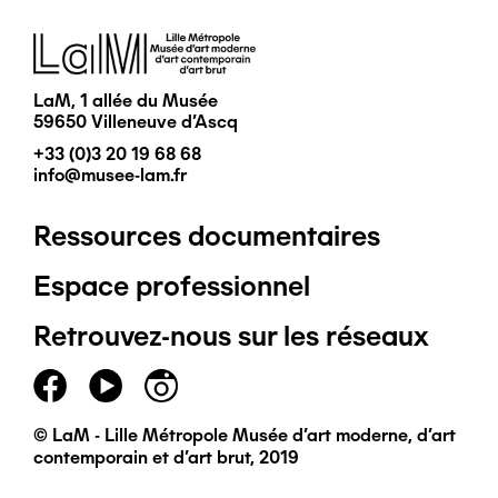
Image
LaM, 1 allée du Musée
59650 Villeneuve d'Ascq
+33 (0)3 20 19 68 68
info@musee-lam.fr
Ressources documentaires
Pied
Espace professionnel
de
Retrouvez-nous sur les réseaux
page
principal
© LaM - Lille Métropole Musée d'art moderne, d'art
contemporain et d'art brut, 2019