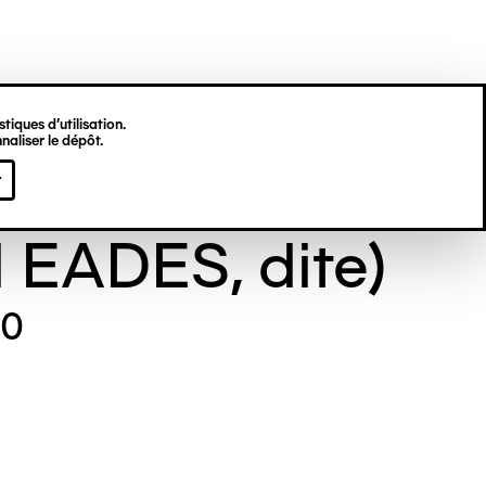
tiques d’utilisation.
naliser le dépôt.
e GILL (Maude
r
l EADES, dite)
50