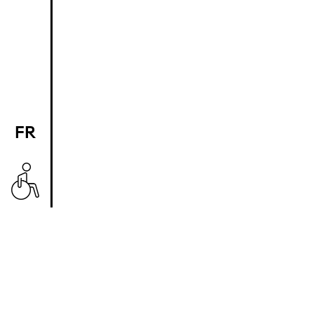
FR
EN