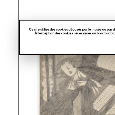
princ
Gestion des cookies
Navigation
verticale
Ce site utilise des cookies déposés par le musée ou par de
Aller
À l’exception des cookies nécessaires au bon fonction
au
contenu
principal