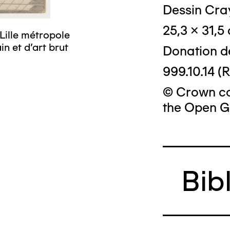
Dessin Cra
25,3 x 31,5
Lille métropole
n et d’art brut
Donation d
999.10.14 (R
© Crown cop
the Open G
Bib