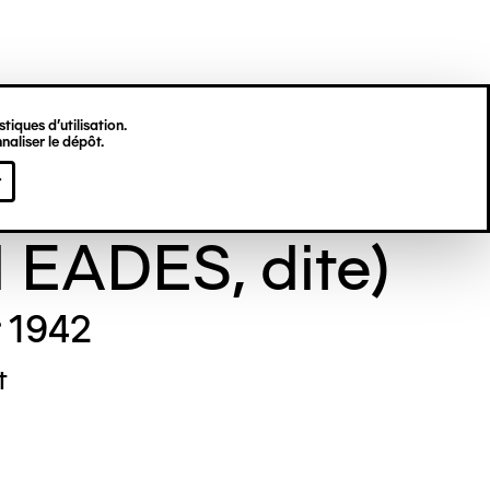
tiques d’utilisation.
naliser le dépôt.
e GILL (Maude
r
l EADES, dite)
r 1942
t