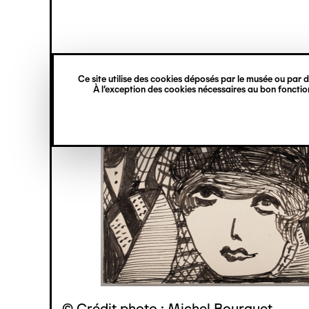
princ
Gestion des cookies
Navigation
verticale
Ce site utilise des cookies déposés par le musée ou par de
Aller
À l’exception des cookies nécessaires au bon fonction
au
contenu
principal
© Crédit photo : Michel Bourguet