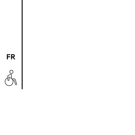
FR
EN