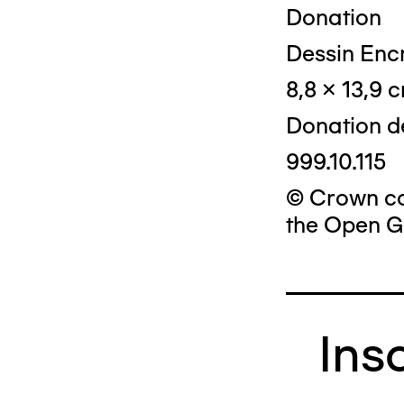
Donation
Dessin Encr
8,8 x 13,9 
Donation d
999.10.115
© Crown cop
the Open G
Ins