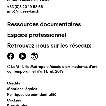
+33 (0)3 20 19 68 68
info@musee-lam.fr
Ressources documentaires
Pied
Espace professionnel
de
Retrouvez-nous sur les réseaux
page
principal
© LaM - Lille Métropole Musée d'art moderne, d'art
contemporain et d'art brut, 2019
Crédits
Pied
Mentions légales
Politiques de confidentialité
de
Cookies
Plan du site