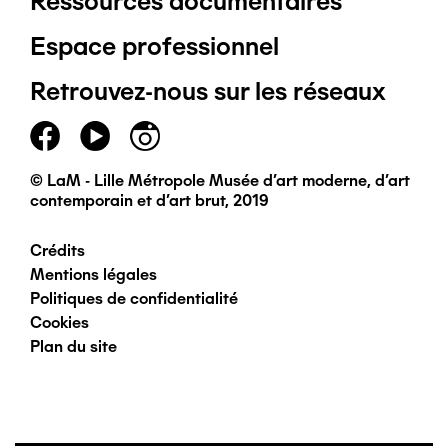
Ressources documentaires
Pied
Espace professionnel
de
Retrouvez-nous sur les réseaux
page
principal
© LaM - Lille Métropole Musée d'art moderne, d'art
contemporain et d'art brut, 2019
Crédits
Pied
Mentions légales
Politiques de confidentialité
de
Cookies
Plan du site
page
secondaire